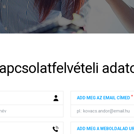
apcsolatfelvételi adat
*
ADD MEG AZ EMAIL CÍMED
ADD MEG A WEBOLDALAD U