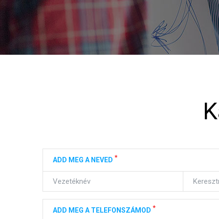
K
*
ADD MEG A NEVED
*
ADD MEG A TELEFONSZÁMOD