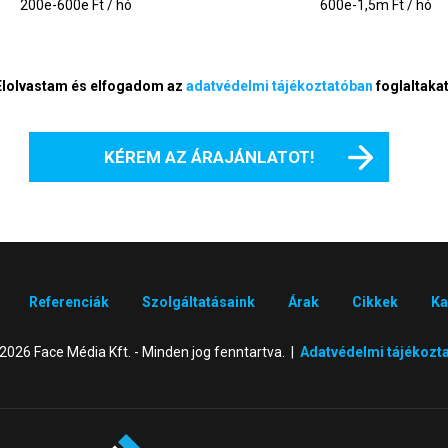
200e-600e Ft / hó
600e-1,5m Ft / hó
Elolvastam és elfogadom az
adatvédelmi tájékoztatóban
foglaltakat
KÉREM AZ ÁRAJÁNLATOT!
Referenciák
Szolgáltatásaink
Árak
Cikkek
Ka
2026 Face Média Kft. - Minden jog fenntartva. |
Adatvédelmi tájékozt