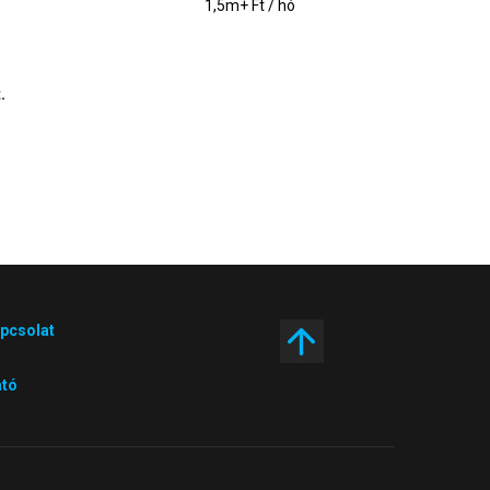
1,5m+ Ft / hó
.
pcsolat
ató