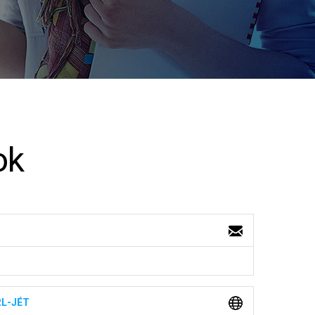
ok
RL-JÉT