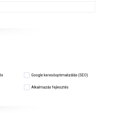
és
Google keresőoptimalizálás (SEO)
Alkalmazás fejlesztés